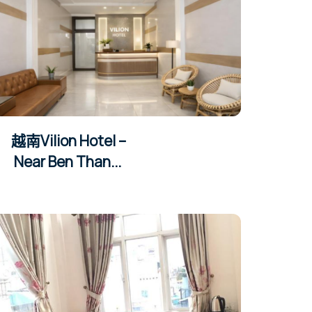
越南Vilion Hotel –
Near Ben Than...