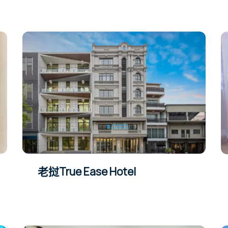
老挝True Ease Hotel