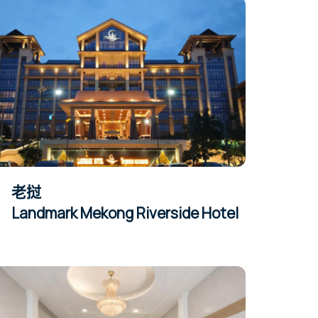
老挝
Landmark Mekong Riverside Hotel