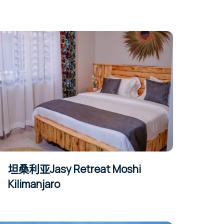
坦桑利亚Jasy Retreat Moshi
Kilimanjaro