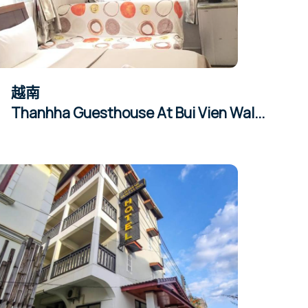
越南
Thanhha Guesthouse At Bui Vien Wal...