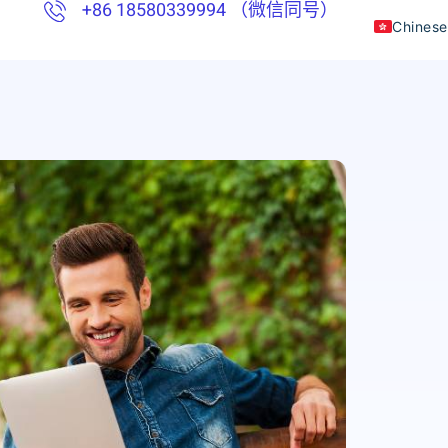
+86 18580339994 （微信同号）
Chinese
English
Thai
Vietna
Indones
Khmer
Japane