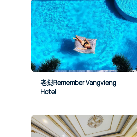
老挝Remember Vangvieng
Hotel