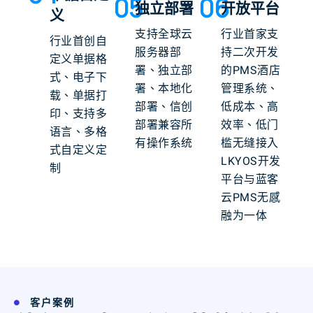
05
06
独立部署
开放平台
义
支持全球云
行业首家支
行业首创自
服务器部
持二次开发
定义单据格
署、独立部
的PMS酒店
式、电子下
署、本地化
管理系统、
载、单据打
部署、信创
低成本、高
印、支持多
部署兼容所
效率、低门
语言、多格
有操作系统
槛无缝接入
式自定义定
LKYOS开发
制
平台与蓝客
云PMS无感
融为一体
客户案例