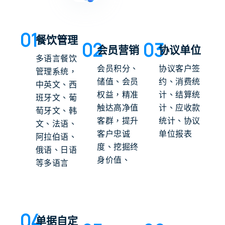
01
餐饮管理
02
03
会员营销
协议单位
多语言餐饮
会员积分、
协议客户签
管理系统，
储值、会员
约、消费统
中英文、西
权益，精准
计、结算统
班牙文、葡
触达高净值
计、应收款
萄牙文、韩
客群，提升
统计、协议
文、法语、
客户忠诚
单位报表
阿拉伯语、
度、挖掘终
俄语、日语
身价值、
等多语言
04
单据自定