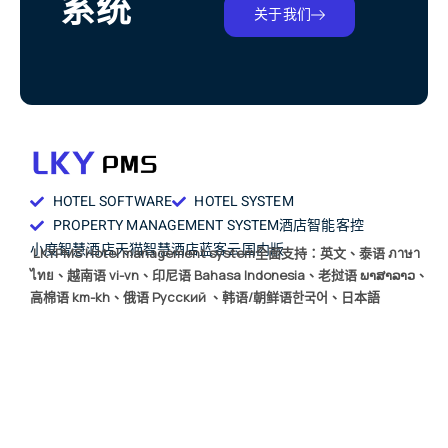
系统
关于我们
HOTEL SOFTWARE
HOTEL SYSTEM
PROPERTY MANAGEMENT SYSTEM
酒店智能客控
小度智慧酒店
天猫智慧酒店
蓝客云国内版
LKYPMS Hotel management system全面支持：英文、泰语 ภาษา
ไทย、越南语 vi-vn、印尼语 Bahasa Indonesia、老挝语 ພາສາລາວ、
高棉语 km-kh、俄语 Русский 、韩语/朝鲜语한국어、日本語