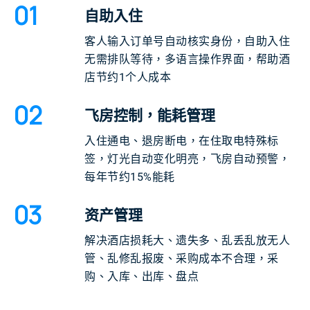
01
自助入住
客人输入订单号自动核实身份，自助入住
无需排队等待，多语言操作界面，帮助酒
店节约1个人成本
02
飞房控制，能耗管理
入住通电、退房断电，在住取电特殊标
签，灯光自动变化明亮，飞房自动预警，
每年节约15%能耗
03
资产管理
解决酒店损耗大、遗失多、乱丢乱放无人
管、乱修乱报废、采购成本不合理，采
购、入库、出库、盘点