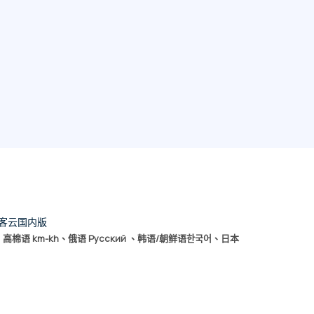
客云国内版
າລາວ、高棉语 km-kh、俄语 Русский 、韩语/朝鲜语한국어、日本