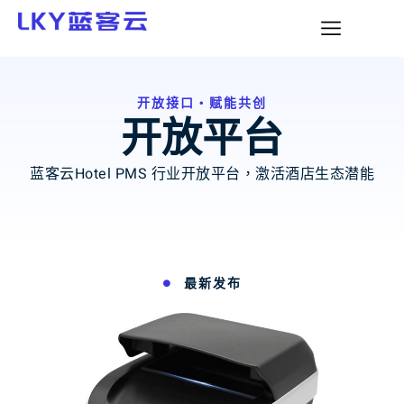
开放接口・赋能共创
开放平台
蓝客云Hotel PMS 行业开放平台，激活酒店生态潜能
最新发布