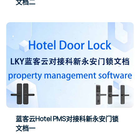
文档二
蓝客云Hotel PMS对接科新永安门锁
文档一