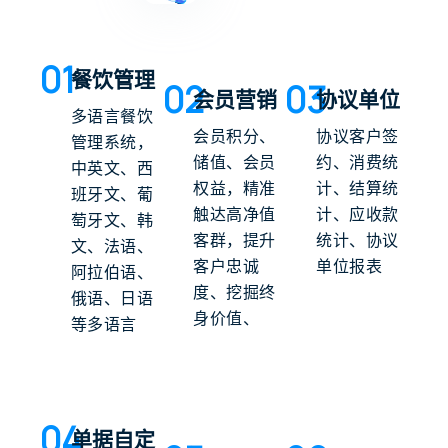
01
餐饮管理
02
03
会员营销
协议单位
多语言餐饮
会员积分、
协议客户签
管理系统，
储值、会员
约、消费统
中英文、西
权益，精准
计、结算统
班牙文、葡
触达高净值
计、应收款
萄牙文、韩
客群，提升
统计、协议
文、法语、
客户忠诚
单位报表
阿拉伯语、
度、挖掘终
俄语、日语
身价值、
等多语言
04
单据自定