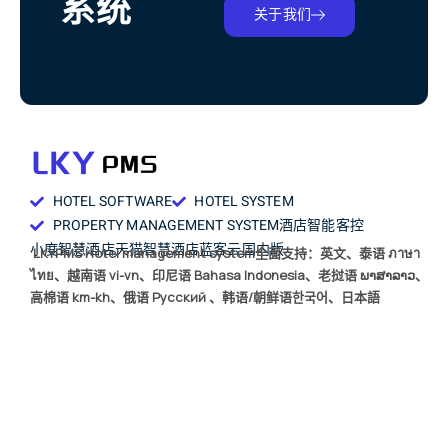
系统
关于我们
HOTEL SOFTWARE
HOTEL SYSTEM
PROPERTY MANAGEMENT SYSTEM
酒店智能客控
小度智慧酒店
天猫智慧酒店
蓝客云国内版
LKYPMS Hotel management system全面支持：英文、泰语 ภาษา
ไทย、越南语 vi-vn、印尼语 Bahasa Indonesia、老挝语 ພາສາລາວ、
高棉语 km-kh、俄语 Русский 、韩语/朝鲜语한국어、日本語