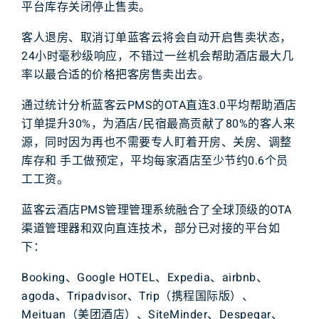
平台
库存
关闭
停止
售卖
。
客人
退房
、
取消订单
蓝客云
将会
自动
开启
售卖
状态
，
2
4
小时
毫秒级
响应
，
不错过
一丝
机会
帮助
酒店
最大
几
率
以
最合适
的
价格
把
客房
售卖
出去
。
通过
统计
分析
蓝客云
P
M
S
的
O
T
A
直连
3
.
0
平均
帮助
酒店
订单
提升
3
0
%
，
为
酒店
/
民宿
最高
贡献
了
8
0
%
的
客人
来
源
，
同时
因为
再也
不需要
专人
盯着
开
房
、
关房
、
调整
库存
和
手工
做
预定
，
平均
每家
酒店
至少
节约
0
.
6
个
员
工
工资
。
蓝客云酒店
P
M
S
管理管理系统
融合
了
全球
顶级
的
O
T
A
渠道
管理器
和
双向
直连
技术
，
部分
已
对接
的
平台
如
下
：
Booking、Google HOTEL、Expedia、airbnb、
agoda、Tripadvisor
、
T
rip
（
携程
国际版
）
、
M
eituan
（
美团
酒店
）
、
SiteMinder、Despegar
、