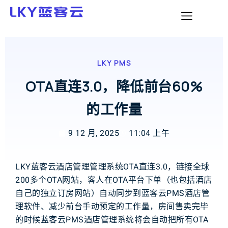
LKY PMS
OTA直连3.0，降低前台60%
的工作量
9 12 月, 2025
11:04 上午
L
K
Y
蓝客云
酒店
管理
管理
系统
O
T
A
直连
3
.
0
，
链接
全球
2
0
0
多个
O
T
A
网站
，
客人
在
O
T
A
平台
下单
（
也
包括
酒店
自己
的
独立
订房
网站
）
自动
同步
到
蓝客云
P
M
S
酒店
管
理
软件
、
减少
前台
手动
预定
的
工作量
，
房间
售卖
完毕
的
时候
蓝客云
P
M
S
酒店
管理
系统
将
会
自动
把
所
有
O
T
A