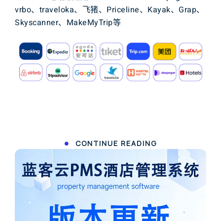
vrbo
、
traveloka
、
飞猪
、
Priceline
、
Kayak
、
G
r
a
p
、
Skyscanner
、
MakeMyTrip
等
CONTINUE READING