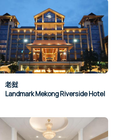
老挝
Landmark Mekong Riverside Hotel