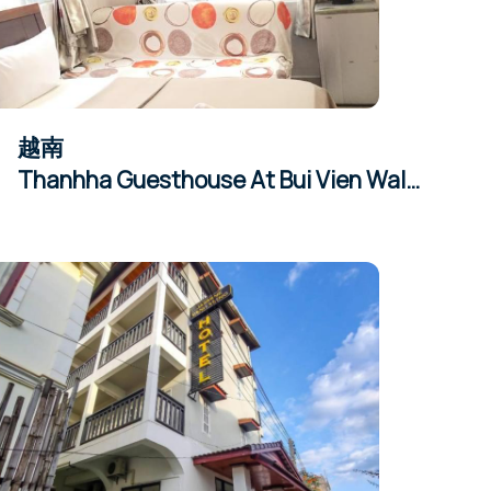
越南
Thanhha Guesthouse At Bui Vien Wal…