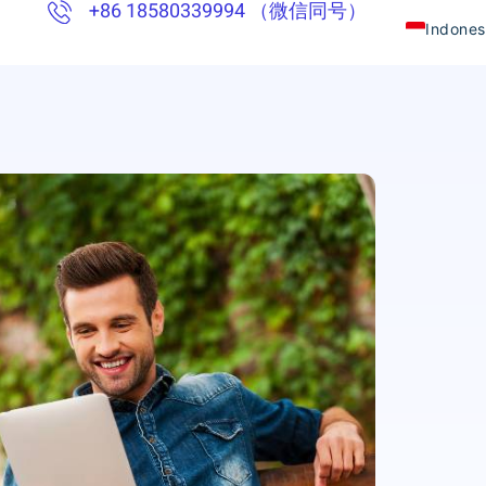
+86 18580339994 （微信同号）
Indones
Chinese
English
Thai
Vietna
Khmer
Japane