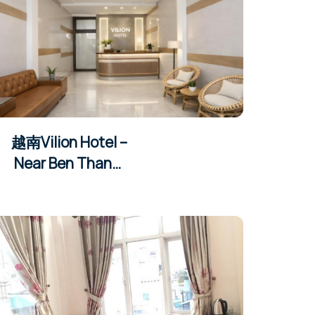
越南Vilion Hotel –
Near Ben Than…