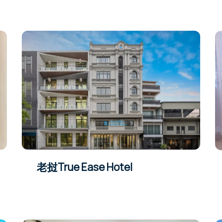
老挝True Ease Hotel