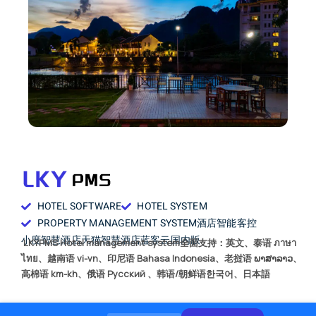
HOTEL SOFTWARE
HOTEL SYSTEM
PROPERTY MANAGEMENT SYSTEM
酒店智能客控
小度智慧酒店
天猫智慧酒店
蓝客云国内版
LKYPMS Hotel management system全面支持：英文、泰语 ภาษา
ไทย、越南语 vi-vn、印尼语 Bahasa Indonesia、老挝语 ພາສາລາວ、
高棉语 km-kh、俄语 Русский 、韩语/朝鲜语한국어、日本語