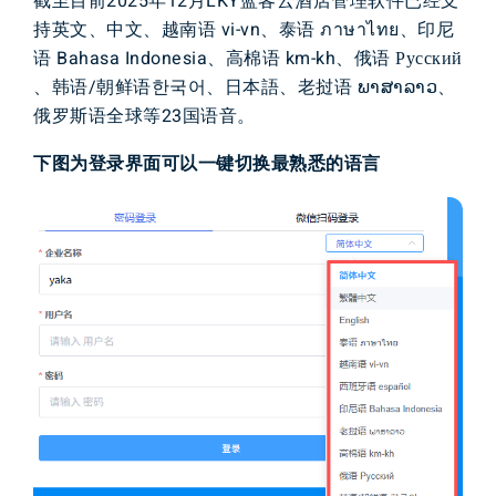
截至目前
2
0
2
5
年
1
2
月
L
K
Y
蓝客云
酒店
管理
软件
已经
支
持
英文、
中文
、
越南语 vi-vn、泰语 ภาษาไทย、印尼
语 Bahasa Indonesia、高棉语 km-kh、俄语 Русский
、韩语/朝鲜语한국어、日本語、老挝语 ພາສາລາວ、
俄罗斯语
全球
等
2
3
国
语音
。
下
图为登录
界面可以一键切换最熟悉的
语言