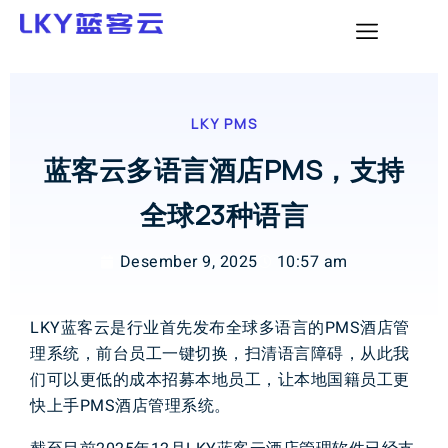
LKY PMS
蓝客云多语言酒店PMS，支持
全球23种语言
Desember 9, 2025
10:57 am
L
K
Y
蓝客云
是
行业
首先
发布
全球
多
语言
的
P
M
S
酒店
管
理系统
，
前台
员工
一键
切换
，
扫清
语言
障碍
，
从此
我
们
可以
更低
的
成本
招募
本地
员工
，
让本地
国籍
员工
更
快
上手
P
M
S
酒店
管理
系统
。