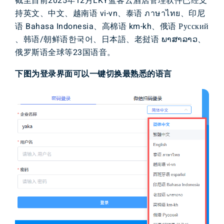
截至目前
2
0
2
5
年
1
2
月
L
K
Y
蓝客云
酒店
管理
软件
已经
支
持
英文、
中文
、
越南语 vi-vn、泰语 ภาษาไทย、印尼
语 Bahasa Indonesia、高棉语 km-kh、俄语 Русский
、韩语/朝鲜语한국어、日本語、老挝语 ພາສາລາວ、
俄罗斯语
全球
等
2
3
国
语音
。
下
图为登录
界面可以一键切换最熟悉的
语言