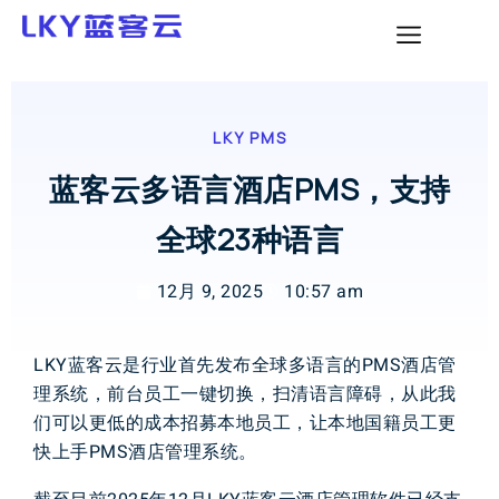
LKY PMS
蓝客云多语言酒店PMS，支持
全球23种语言
12月 9, 2025
10:57 am
L
K
Y
蓝客云
是
行业
首先
发布
全球
多
语言
的
P
M
S
酒店
管
理系统
，
前台
员工
一键
切换
，
扫清
语言
障碍
，
从此
我
们
可以
更低
的
成本
招募
本地
员工
，
让本地
国籍
员工
更
快
上手
P
M
S
酒店
管理
系统
。