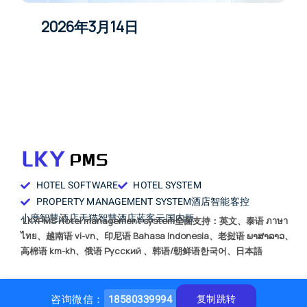
2026年3月14日
HOTEL SOFTWARE
HOTEL SYSTEM
PROPERTY MANAGEMENT SYSTEM
酒店智能客控
小度智慧酒店
天猫智慧酒店
蓝客云国内版
LKYPMS Hotel management system全面支持：英文、泰语 ภาษา
ไทย、越南语 vi-vn、印尼语 Bahasa Indonesia、老挝语 ພາສາລາວ、
高棉语 km-kh、俄语 Русский 、韩语/朝鲜语한국어、日本語
咨询微信：
18580339994
复制跳转