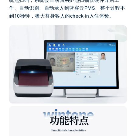
统
点
扫码
，
系统
会
自动
调用
护照扫描仪
硬件
开启
工
作
、
自动
识别
、
自动
录入到
蓝客云
P
M
S
、
整个
过
程
不
到
1
0
秒钟
，
极大
替身
客人
的check-in入住体
验
。