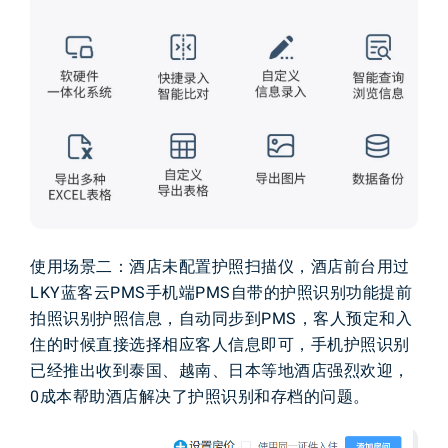
使用场景
二
：
酒店
未配置
护照
扫描仪
，
酒店
前台
用过
L
K
Y
蓝客云
P
M
S
手机端
P
M
S
自带
的
护照
识别
功能
提前
拍照
识别
护照
信息
，
自动
同步
到
P
M
S
，
客人
预定
和
入
住
的
时候
直接
选择
相应
客人
信息
即可
，
手机
护照
识别
已经推出
收到
泰国
、
越南
、
日本
等地
酒店
强烈
欢迎
，
0
成本
帮助
酒店
解决
了
护照
识别
和
存档
的
问题
。