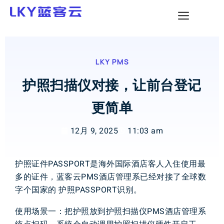
LKY PMS
护照扫描仪对接，让前台登记
更简单
12月 9, 2025
11:03 am
护照
证件
P
A
S
S
P
O
R
T
是
海外
国际
酒店
客人
入住
使用
最
多
的
证件
，
蓝客云
P
M
S
酒店
管理
系
已经
对接
了
全球
数
字个国家
的
护照
PA
SSPORT
识别
。
使用
场景一
：
把
护照
放到
护照
扫描仪
P
M
S
酒店
管理系