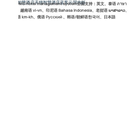
小度智慧酒店
天猫智慧酒店
蓝客云国内版
LKYPMS Hotel management system全面支持：英文、泰语 ภาษา
ไทย、越南语 vi-vn、印尼语 Bahasa Indonesia、老挝语 ພາສາລາວ、
高棉语 km-kh、俄语 Русский 、韩语/朝鲜语한국어、日本語