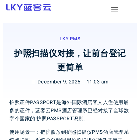
LKY PMS
护照扫描仪对接，让前台登记
更简单
December 9, 2025
11:03 am
护照
证件
P
A
S
S
P
O
R
T
是
海外
国际
酒店
客人
入住
使用
最
多
的
证件
，
蓝客云
P
M
S
酒店
管理
系
已经
对接
了
全球
数
字个国家
的
护照
PA
SSPORT
识别
。
使用
场景一
：
把
护照
放到
护照
扫描仪
P
M
S
酒店
管理系