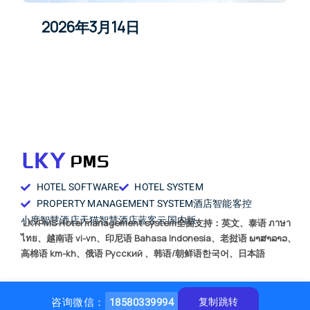
2026年3月14日
HOTEL SOFTWARE
HOTEL SYSTEM
PROPERTY MANAGEMENT SYSTEM
酒店智能客控
小度智慧酒店
天猫智慧酒店
蓝客云国内版
LKYPMS Hotel management system全面支持：英文、泰语 ภาษา
ไทย、越南语 vi-vn、印尼语 Bahasa Indonesia、老挝语 ພາສາລາວ、
高棉语 km-kh、俄语 Русский 、韩语/朝鲜语한국어、日本語
咨询微信：
18580339994
复制跳转