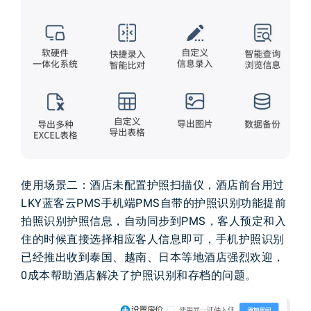
使用场景
二
：
酒店
未配置
护照
扫描仪
，
酒店
前台
用过
L
K
Y
蓝客云
P
M
S
手机端
P
M
S
自带
的
护照
识别
功能
提前
拍照
识别
护照
信息
，
自动
同步
到
P
M
S
，
客人
预定
和
入
住
的
时候
直接
选择
相应
客人
信息
即可
，
手机
护照
识别
已经推出
收到
泰国
、
越南
、
日本
等地
酒店
强烈
欢迎
，
0
成本
帮助
酒店
解决
了
护照
识别
和
存档
的
问题
。