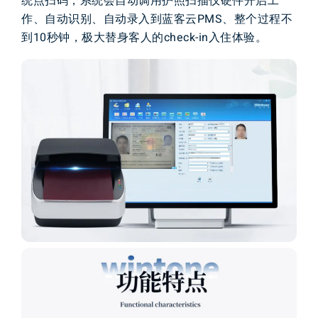
统
点
扫码
，
系统
会
自动
调用
护照扫描仪
硬件
开启
工
作
、
自动
识别
、
自动
录入到
蓝客云
P
M
S
、
整个
过
程
不
到
1
0
秒钟
，
极大
替身
客人
的check-in入住体
验
。