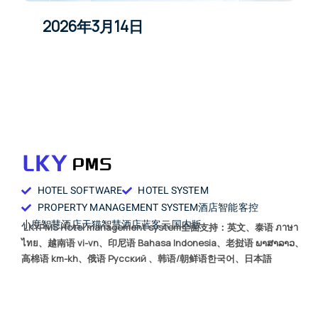
2026年3月14日
HOTEL SOFTWARE
HOTEL SYSTEM
PROPERTY MANAGEMENT SYSTEM
酒店智能客控
小度智慧酒店
天猫智慧酒店
蓝客云国内版
LKYPMS Hotel management system全面支持：英文、泰语 ภาษา
ไทย、越南语 vi-vn、印尼语 Bahasa Indonesia、老挝语 ພາສາລາວ、
高棉语 km-kh、俄语 Русский 、韩语/朝鲜语한국어、日本語