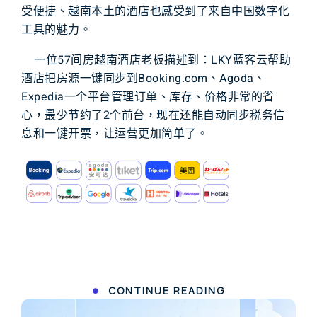
受便捷、越南本土的酒店也感受到了来自中国数字化
工具的魅力。
一位57间房越南酒店老板描述到：LKY蓝客云帮助
酒店把
房源
一键同步到
Booking.com、Agoda、
Expedia
一个平台管理
订单
、
库存
、
价格
非常的省
心，最少节约了2个前台，现在还能自动同步税务信
息和一键开票，让运营更加简单了。
CONTINUE READING