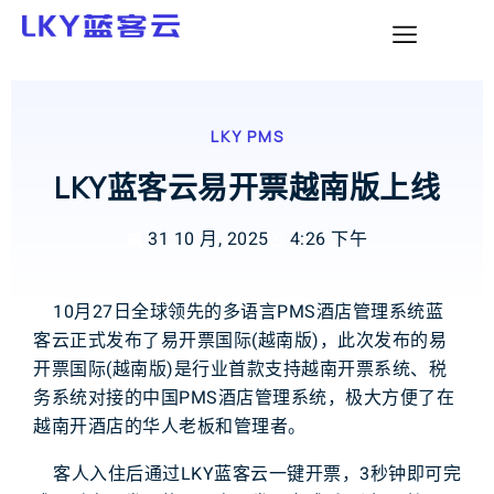
LKY PMS
LKY蓝客云易开票越南版上线
31 10 月, 2025
4:26 下午
1
0
月
2
7
日
全球
领先
的
多语言
P
M
S
酒店
管理系统
蓝
客云
正式
发布
了
易
开票
国际
(
越南版
)
，
此次
发布
的
易
开票国际(越南版)
是
行业
首款
支持
越南
开票
系统
、
税
务
系统
对接
的
中国
P
M
S
酒店
管理
系统
，
极大
方便
了
在
越南
开酒店
的
华人
老板
和
管理者
。
客人
入住
后
通过
L
K
Y
蓝客云
一键
开票
，
3
秒钟
即可
完