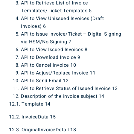
API to Retrieve List of Invoice
Templates/Ticket Templates 5
API to View Unissued Invoices (Draft
Invoices) 6
API to Issue Invoice/Ticket – Digital Signing
via HSM/No Signing 7
API to View Issued Invoices 8
API to Download Invoice 9
API to Cancel Invoice 10
API to Adjust/Replace Invoice 11
API to Send Email 12
API to Retrieve Status of Issued Invoice 13
Description of the invoice subject 14
12.1. Template 14
12.2. InvoiceData 15
12.3. OriginalInvoiceDetail 18