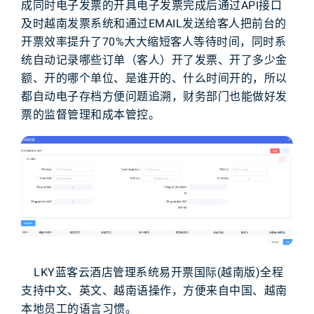
成
同时
电子
发票
的
开具
电子
发票
完成
后
通过
API
接口
及时
越南
发票
系统
和
通过
E
M
A
I
L
发送
给
客人
把
前台
的
开票
效率
提升了
7
0
%
大大
缩短
客人
等待
时间
，
同时
系
统
自动
记录
哪些
订单
（
客人
）
开了
发票
、
开了
多少
金
额
、
开的
哪个
单位
、
是谁
开
的
、
什么
时间
开
的
，
所以
都
自动
电子
存档
方便
问题
追溯
，
财务
部门
也能
做好
发
票
的
监督
管理
和
成本
管控
。
LKY蓝客云
酒店
管理系统
易开票
国际(越南版)
全程
支持
中
文
、
英文
、
越南语
操作
，
方便
来自
中国
、
越南
本地
员工
的
语言
习惯
。