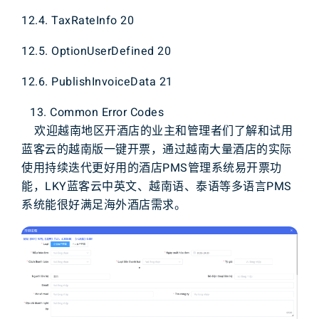
12.4. TaxRateInfo 20
12.5. OptionUserDefined 20
12.6. PublishInvoiceData 21
Common Error Codes
欢迎
越南地区
开酒店
的
业主
和
管理者
们
了解
和
试用
蓝客云
的
越南版
一键开票
，
通过
越南
大量
酒店
的
实际
使用
持续
迭代
更好用
的
酒店
P
M
S
管理系统
易
开票
功
能
，
L
K
Y
蓝客云
中英文
、
越南语
、
泰语
等
多语言
P
M
S
系统
能
很好满足
海外
酒店
需求
。