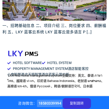
一、招聘基础信息 二、项目介绍 三、岗位要求 四、薪酬福
利 五、LKY 蓝客云系统 LKY 蓝客云是多语言 P […]
HOTEL SOFTWARE
HOTEL SYSTEM
PROPERTY MANAGEMENT SYSTEM
酒店智能客控
小度智慧酒店
天猫智慧酒店
蓝客云国内版
LKYPMS Hotel management system全面支持：英文、泰语 ภาษา
ไทย、越南语 vi-vn、印尼语 Bahasa Indonesia、老挝语 ພາສາລາວ、
高棉语 km-kh、俄语 Русский 、韩语/朝鲜语한국어、日本語
咨询微信：
18580339994
复制跳转