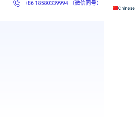
+86 18580339994 （微信同号）
English
Thai
Vietna
Indones
Khmer
Japane