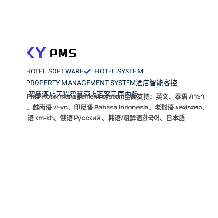
HOTEL SOFTWARE
HOTEL SYSTEM
PROPERTY MANAGEMENT SYSTEM
酒店智能客控
小度智慧酒店
天猫智慧酒店
蓝客云国内版
LKYPMS Hotel management system全面支持：英文、泰语 ภาษา
ไทย、越南语 vi-vn、印尼语 Bahasa Indonesia、老挝语 ພາສາລາວ、
高棉语 km-kh、俄语 Русский 、韩语/朝鲜语한국어、日本語