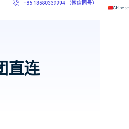
+86 18580339994 （微信同号）
English
Thai
Vietna
Indones
美团直连
Khmer
Japane